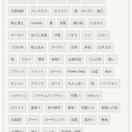
北葛城郡
クレマチス
カラテア
庭 ガーデン 施工
植え替え
summer
夏
花瓶
夏の花
ひまわり
オーダー
生けた花屋
洋風
パキラ
ミニ
小さい
つげの木
植え込み
ガーデン
出張
鉢花
お手入れ
庭
ブルー
周年
御祝い
お稽古花
ゴムの木
黒い
ブラック
イベント
セール
Flower shop
お盆
休み
オシャレ
スワッグ
ダーク
大人っぽい
秋
パンプキン
ハロウィン
ソラナムパンプキン
可愛い
かわいい
カワイイ
墓参り
秋の彼岸
墓花
花瓶いけ
御祝いの花
白基調
ブーケ
ガーデニング
花壇
庭作り
整地
土壌作り
施工
レンガ
奈良県 造園