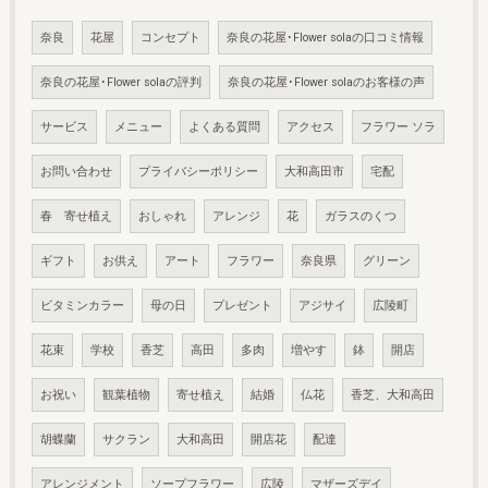
奈良
花屋
コンセプト
奈良の花屋･Flower solaの口コミ情報
奈良の花屋･Flower solaの評判
奈良の花屋･Flower solaのお客様の声
サービス
メニュー
よくある質問
アクセス
フラワー ソラ
お問い合わせ
プライバシーポリシー
大和高田市
宅配
春 寄せ植え
おしゃれ
アレンジ
花
ガラスのくつ
ギフト
お供え
アート
フラワー
奈良県
グリーン
ビタミンカラー
母の日
プレゼント
アジサイ
広陵町
花束
学校
香芝
高田
多肉
増やす
鉢
開店
お祝い
観葉植物
寄せ植え
結婚
仏花
香芝、大和高田
胡蝶蘭
サクラン
大和高田
開店花
配達
アレンジメント
ソープフラワー
広陵
マザーズデイ