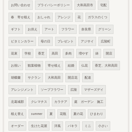
お問い合わせ
プライバシーポリシー
大和高田市
宅配
春 寄せ植え
おしゃれ
アレンジ
花
ガラスのくつ
ギフト
お供え
アート
フラワー
奈良県
グリーン
ビタミンカラー
母の日
プレゼント
アジサイ
広陵町
花束
学校
香芝
高田
多肉
増やす
鉢
開店
お祝い
観葉植物
寄せ植え
結婚
仏花
香芝、大和高田
胡蝶蘭
サクラン
大和高田
開店花
配達
アレンジメント
ソープフラワー
広陵
マザーズデイ
北葛城郡
クレマチス
カラテア
庭 ガーデン 施工
植え替え
summer
夏
花瓶
夏の花
ひまわり
オーダー
生けた花屋
洋風
パキラ
ミニ
小さい