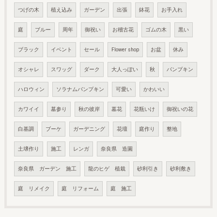
つげの木
植え込み
ガーデン
出張
鉢花
お手入れ
庭
ブルー
周年
御祝い
お稽古花
ゴムの木
黒い
ブラック
イベント
セール
Flower shop
お盆
休み
オシャレ
スワッグ
ダーク
大人っぽい
秋
パンプキン
ハロウィン
ソラナムパンプキン
可愛い
かわいい
カワイイ
墓参り
秋の彼岸
墓花
花瓶いけ
御祝いの花
白基調
ブーケ
ガーデニング
花壇
庭作り
整地
土壌作り
施工
レンガ
奈良県 造園
奈良県 ガーデン 施工
龍のヒゲ 植栽
砂利引き
砂利敷き
庭 リメイク
庭 リフォーム
庭 施工