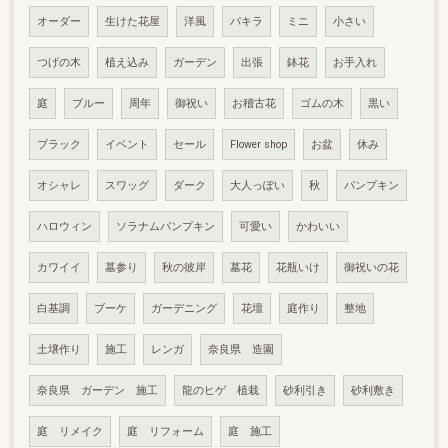
オーダー
生けた花屋
洋風
パキラ
ミニ
小さい
つげの木
植え込み
ガーデン
出張
鉢花
お手入れ
庭
ブルー
周年
御祝い
お稽古花
ゴムの木
黒い
ブラック
イベント
セール
Flower shop
お盆
休み
オシャレ
スワッグ
ダーク
大人っぽい
秋
パンプキン
ハロウィン
ソラナムパンプキン
可愛い
かわいい
カワイイ
墓参り
秋の彼岸
墓花
花瓶いけ
御祝いの花
白基調
ブーケ
ガーデニング
花壇
庭作り
整地
土壌作り
施工
レンガ
奈良県 造園
奈良県 ガーデン 施工
龍のヒゲ 植栽
砂利引き
砂利敷き
庭 リメイク
庭 リフォーム
庭 施工