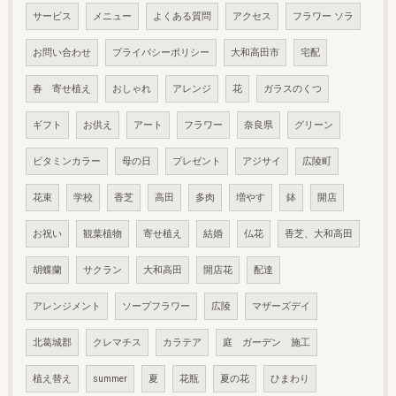
サービス
メニュー
よくある質問
アクセス
フラワー ソラ
お問い合わせ
プライバシーポリシー
大和高田市
宅配
春 寄せ植え
おしゃれ
アレンジ
花
ガラスのくつ
ギフト
お供え
アート
フラワー
奈良県
グリーン
ビタミンカラー
母の日
プレゼント
アジサイ
広陵町
花束
学校
香芝
高田
多肉
増やす
鉢
開店
お祝い
観葉植物
寄せ植え
結婚
仏花
香芝、大和高田
胡蝶蘭
サクラン
大和高田
開店花
配達
アレンジメント
ソープフラワー
広陵
マザーズデイ
北葛城郡
クレマチス
カラテア
庭 ガーデン 施工
植え替え
summer
夏
花瓶
夏の花
ひまわり