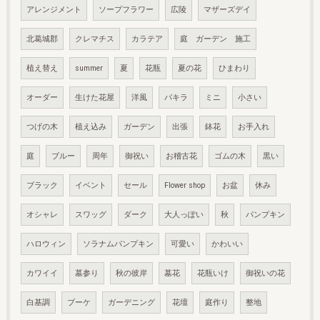
アレンジメント
ソープフラワー
広陵
マザーズデイ
北葛城郡
クレマチス
カラテア
庭 ガーデン 施工
植え替え
summer
夏
花瓶
夏の花
ひまわり
オーダー
生けた花屋
洋風
パキラ
ミニ
小さい
つげの木
植え込み
ガーデン
出張
鉢花
お手入れ
庭
ブルー
周年
御祝い
お稽古花
ゴムの木
黒い
ブラック
イベント
セール
Flower shop
お盆
休み
オシャレ
スワッグ
ダーク
大人っぽい
秋
パンプキン
ハロウィン
ソラナムパンプキン
可愛い
かわいい
カワイイ
墓参り
秋の彼岸
墓花
花瓶いけ
御祝いの花
白基調
ブーケ
ガーデニング
花壇
庭作り
整地