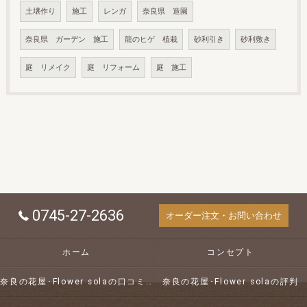
土壌作り
施工
レンガ
奈良県 造園
奈良県 ガーデン 施工
龍のヒゲ 植栽
砂利引き
砂利敷き
庭 リメイク
庭 リフォーム
庭 施工
0745-27-2636
オーダー注文・お問い合わせ
ホーム
コンセプト
奈良の花屋･Flower solaの口コミ情報
奈良の花屋･Flower solaの評判