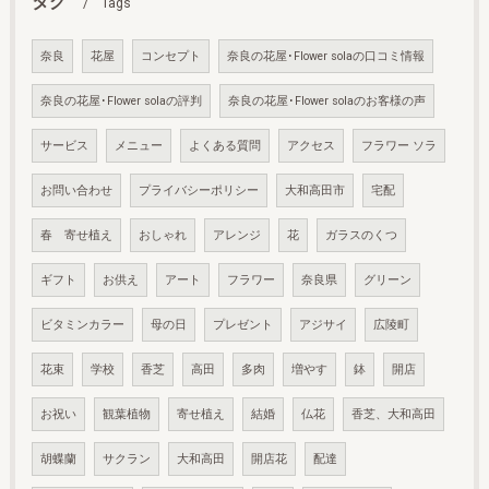
タグ
Tags
奈良
花屋
コンセプト
奈良の花屋･Flower solaの口コミ情報
奈良の花屋･Flower solaの評判
奈良の花屋･Flower solaのお客様の声
サービス
メニュー
よくある質問
アクセス
フラワー ソラ
お問い合わせ
プライバシーポリシー
大和高田市
宅配
春 寄せ植え
おしゃれ
アレンジ
花
ガラスのくつ
ギフト
お供え
アート
フラワー
奈良県
グリーン
ビタミンカラー
母の日
プレゼント
アジサイ
広陵町
花束
学校
香芝
高田
多肉
増やす
鉢
開店
お祝い
観葉植物
寄せ植え
結婚
仏花
香芝、大和高田
胡蝶蘭
サクラン
大和高田
開店花
配達