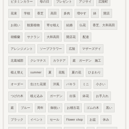
ビタミンカラー
母の日
プレゼント
アジサイ
広陵町
花束
学校
香芝
高田
多肉
増やす
鉢
開店
お祝い
観葉植物
寄せ植え
結婚
仏花
香芝、大和高田
胡蝶蘭
サクラン
大和高田
開店花
配達
アレンジメント
ソープフラワー
広陵
マザーズデイ
北葛城郡
クレマチス
カラテア
庭 ガーデン 施工
植え替え
summer
夏
花瓶
夏の花
ひまわり
オーダー
生けた花屋
洋風
パキラ
ミニ
小さい
つげの木
植え込み
ガーデン
出張
鉢花
お手入れ
庭
ブルー
周年
御祝い
お稽古花
ゴムの木
黒い
ブラック
イベント
セール
Flower shop
お盆
休み