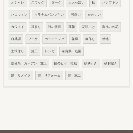
オシャレ
スワッグ
ダーク
大人っぽい
秋
パンプキン
ハロウィン
ソラナムパンプキン
可愛い
かわいい
カワイイ
墓参り
秋の彼岸
墓花
花瓶いけ
御祝いの花
白基調
ブーケ
ガーデニング
花壇
庭作り
整地
土壌作り
施工
レンガ
奈良県 造園
奈良県 ガーデン 施工
龍のヒゲ 植栽
砂利引き
砂利敷き
庭 リメイク
庭 リフォーム
庭 施工