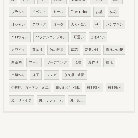
ブラック
イベント
セール
Flower shop
お盆
休み
オシャレ
スワッグ
ダーク
大人っぽい
秋
パンプキン
ハロウィン
ソラナムパンプキン
可愛い
かわいい
カワイイ
墓参り
秋の彼岸
墓花
花瓶いけ
御祝いの花
白基調
ブーケ
ガーデニング
花壇
庭作り
整地
土壌作り
施工
レンガ
奈良県 造園
奈良県 ガーデン 施工
龍のヒゲ 植栽
砂利引き
砂利敷き
庭 リメイク
庭 リフォーム
庭 施工