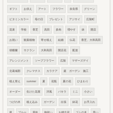
ギフト
お供え
アート
フラワー
奈良県
グリーン
ビタミンカラー
母の日
プレゼント
アジサイ
広陵町
花束
学校
香芝
高田
多肉
増やす
鉢
開店
お祝い
観葉植物
寄せ植え
結婚
仏花
香芝、大和高田
胡蝶蘭
サクラン
大和高田
開店花
配達
アレンジメント
ソープフラワー
広陵
マザーズデイ
北葛城郡
クレマチス
カラテア
庭 ガーデン 施工
植え替え
summer
夏
花瓶
夏の花
ひまわり
オーダー
生けた花屋
洋風
パキラ
ミニ
小さい
つげの木
植え込み
ガーデン
出張
鉢花
お手入れ
庭
ブルー
周年
御祝い
お稽古花
ゴムの木
黒い