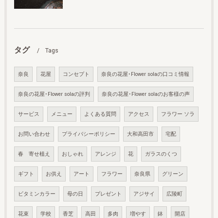
タグ
Tags
奈良
花屋
コンセプト
奈良の花屋･Flower solaの口コミ情報
奈良の花屋･Flower solaの評判
奈良の花屋･Flower solaのお客様の声
サービス
メニュー
よくある質問
アクセス
フラワー ソラ
お問い合わせ
プライバシーポリシー
大和高田市
宅配
春 寄せ植え
おしゃれ
アレンジ
花
ガラスのくつ
ギフト
お供え
アート
フラワー
奈良県
グリーン
ビタミンカラー
母の日
プレゼント
アジサイ
広陵町
花束
学校
香芝
高田
多肉
増やす
鉢
開店