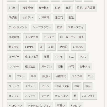
お祝い
観葉植物
寄せ植え
結婚
仏花
香芝、大和高田
胡蝶蘭
サクラン
大和高田
開店花
配達
アレンジメント
ソープフラワー
広陵
マザーズデイ
北葛城郡
クレマチス
カラテア
庭 ガーデン 施工
植え替え
summer
夏
花瓶
夏の花
ひまわり
オーダー
生けた花屋
洋風
パキラ
ミニ
小さい
つげの木
植え込み
ガーデン
出張
鉢花
お手入れ
庭
ブルー
周年
御祝い
お稽古花
ゴムの木
黒い
ブラック
イベント
セール
Flower shop
お盆
休み
オシャレ
スワッグ
ダーク
大人っぽい
秋
パンプキン
ハロウィン
ソラナムパンプキン
可愛い
かわいい