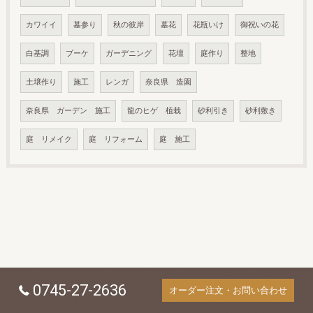
カワイイ
墓参り
秋の彼岸
墓花
花瓶いけ
御祝いの花
白基調
ブーケ
ガーデニング
花壇
庭作り
整地
土壌作り
施工
レンガ
奈良県 造園
奈良県 ガーデン 施工
龍のヒゲ 植栽
砂利引き
砂利敷き
庭 リメイク
庭 リフォーム
庭 施工
0745-27-2636
オーダー注文・お問い合わせ