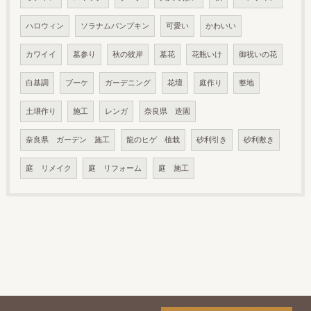
ハロウィン
ソラナムパンプキン
可愛い
かわいい
カワイイ
墓参り
秋の彼岸
墓花
花瓶いけ
御祝いの花
白基調
ブーケ
ガーデニング
花壇
庭作り
整地
土壌作り
施工
レンガ
奈良県 造園
奈良県 ガーデン 施工
龍のヒゲ 植栽
砂利引き
砂利敷き
庭 リメイク
庭 リフォーム
庭 施工