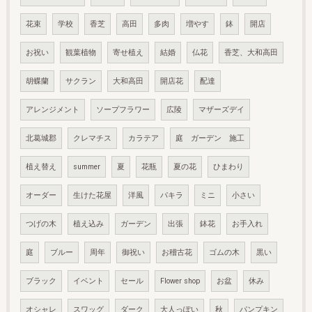
花束
学校
香芝
高田
多肉
増やす
鉢
開店
お祝い
観葉植物
寄せ植え
結婚
仏花
香芝、大和高田
胡蝶蘭
サクラン
大和高田
開店花
配達
アレンジメント
ソープフラワー
広陵
マザーズデイ
北葛城郡
クレマチス
カラテア
庭 ガーデン 施工
植え替え
summer
夏
花瓶
夏の花
ひまわり
オーダー
生けた花屋
洋風
パキラ
ミニ
小さい
つげの木
植え込み
ガーデン
出張
鉢花
お手入れ
庭
ブルー
周年
御祝い
お稽古花
ゴムの木
黒い
ブラック
イベント
セール
Flower shop
お盆
休み
オシャレ
スワッグ
ダーク
大人っぽい
秋
パンプキン