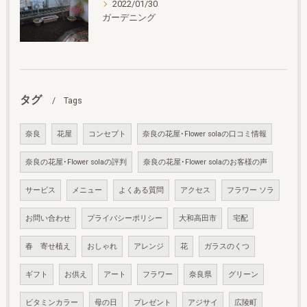
2022/01/30
ガーデニング
タグ
Tags
奈良
花屋
コンセプト
奈良の花屋･Flower solaの口コミ情報
奈良の花屋･Flower solaの評判
奈良の花屋･Flower solaのお客様の声
サービス
メニュー
よくある質問
アクセス
フラワー ソラ
お問い合わせ
プライバシーポリシー
大和高田市
宅配
春 寄せ植え
おしゃれ
アレンジ
花
ガラスのくつ
ギフト
お供え
アート
フラワー
奈良県
グリーン
ビタミンカラー
母の日
プレゼント
アジサイ
広陵町